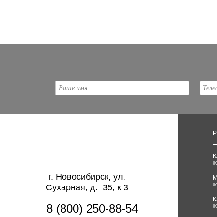
Ваше имя
Теле
Р
К
ж
г. Новосибирск, ул.
М
ж
Сухарная, д. 35, к 3
К
8 (800) 250-88-54
ж